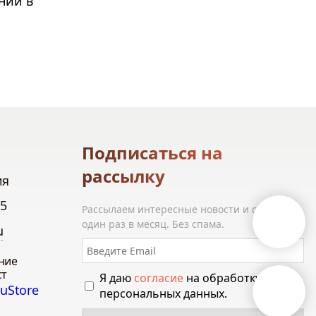
ний в
Подписаться на
рассылку
ия
85
Рассылаем интересные новости и статьи
один раз в месяц. Без спама.
u
ние
ст
Я даю
согласие
на обработку своих
персональных данных.