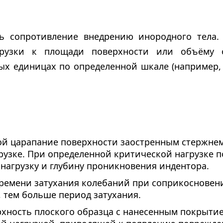
ть сопротивление внедрению инородного тела. 
рузки к площади поверхности или объёму о
ных единицах по определенной шкале (например,
ой царапание поверхности заостренным стержне
рузке. При определенной критической нагрузке 
нагрузку и глубину проникновения индентора.
ремени затухания колебаний при соприкосновен
 тем больше период затухания.
рхность плоского образца с нанесенным покрыти