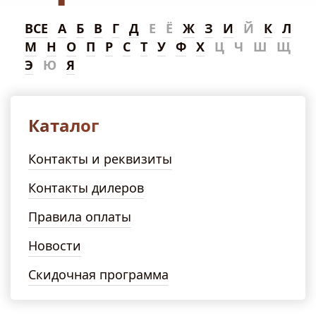
ВСЕ
А
Б
В
Г
Д
Е
Ё
Ж
З
И
Й
К
Л
М
Н
О
П
Р
С
Т
У
Ф
Х
Ц
Ч
Ш
Щ
Э
Ю
Я
Каталог
Контакты и реквизиты
Контакты дилеров
Правила оплаты
Новости
Скидочная программа