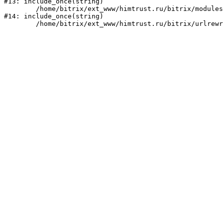
#13: include_once(string)

	/home/bitrix/ext_www/himtrust.ru/bitrix/modules/main/include/urlrewrite.php:159

#14: include_once(string)
