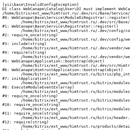
[yii\base\InvalidConfigException] 

DI class WebCanape\Catalog\User\DI must implement WebCa
/home/bitrix/ext_www/himtrust.ru/.dev/src/Base/Service/
#0: WebCanape\Base\Service\ModuleDiRegistrar::register(
	/home/bitrix/ext_www/himtrust.ru/.dev/src/Base/Service/Registrator.php:63

#1: WebCanape\Base\Service\Registrator::register()

	/home/bitrix/ext_www/himtrust.ru/.dev/config/container.php:50

#2: require_once(string)

	/home/bitrix/ext_www/himtrust.ru/.dev/config/web-local.php:4

#3: include(string)

	/home/bitrix/ext_www/himtrust.ru/.dev/vendor/webcanape/application/src/config/web.php:79

#4: require(string)

	/home/bitrix/ext_www/himtrust.ru/.dev/vendor/webcanape/application/src/Application.php:27

#5: WebCanape\Application::bootstrap(object)

	/home/bitrix/ext_www/himtrust.ru/.dev/src/HimtrustApplication.php:28

#6: WebCanape\HimtrustApplication::bootstrap(object)

	/home/bitrix/ext_www/himtrust.ru/bitrix/php_interface/init.php:760

#7: initApplication()

	/home/bitrix/ext_www/himtrust.ru/bitrix/modules/main/classes/general/module.php:475

#8: ExecuteModuleEventEx(array)

	/home/bitrix/ext_www/himtrust.ru/bitrix/modules/main/include.php:572

#9: require_once(string)

	/home/bitrix/ext_www/himtrust.ru/bitrix/modules/main/include/prolog_before.php:14

#10: require_once(string)

	/home/bitrix/ext_www/himtrust.ru/bitrix/modules/main/include/prolog.php:10

#11: require_once(string)

	/home/bitrix/ext_www/himtrust.ru/bitrix/header.php:1

#12: require(string)

	/home/bitrix/ext_www/himtrust.ru/products/details.php:3
